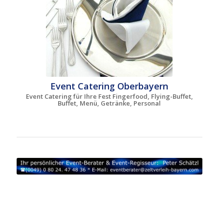
Event Catering Oberbayern
Event Catering für Ihre Fest Fingerfood, Flying-Buffet,
Buffet, Menü, Getränke, Personal
Partyzelte Oberbayern | Zelte mieten Altötting |
Zeltverleih Bad Tölz | Zeltvermietung Berchtesgaden |
Partyzelte Dachau | Zelte mieten Ebersberg | Zeltverleih
Eichstätt | Zeltvermietung Erding | Partyzelte Freising |
Zelte mieten Fürstenfeldbruck | Zeltverleih Garmisch-