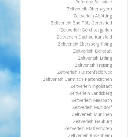
Referenz Beispiele
Zeltverleih Oberbayern
Zeltverleih Altötting
Zeltverleih Bad Tölz Geretsried
Zeltverleih Berchtesgaden
Zeltverleih Dachau Karlsfeld
Zeltverleih Ebersberg Poing
Zeltverleih Eichstätt
Zeltverleih Erding
Zeltverleih Freising
Zeltverleih Fürstenfeldbruck
Zeltverleih Garmisch-Partenkirchen
Zeltverleih Ingolstadt
Zeltverleih Landsberg
Zeltverleih Miesbach
Zeltverleih Mühldorf
Zeltverleih München
Zeltverleih Neuburg
Zeltverleih Pfaffenhofen
Zeltverleih Rosenheim