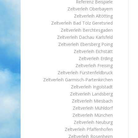
Referenz Beispiele
Zeltverleih Oberbayern
Zeltverleih Altötting
Zeltverleih Bad Tölz Geretsried
Zeltverleih Berchtesgaden
Zeltverleih Dachau Karlsfeld
Zeltverleih Ebersberg Poing
Zeltverleih Eichstätt
Zeltverleih Erding
Zeltverleih Freising
Zeltverleih Fürstenfeldbruck
Zeltverleih Garmisch-Partenkirchen
Zeltverleih Ingolstadt
Zeltverleih Landsberg
Zeltverleih Miesbach
Zeltverleih Mühldorf
Zeltverleih München
Zeltverleih Neuburg
Zeltverleih Pfaffenhofen
Zeltverleih Rosenheim