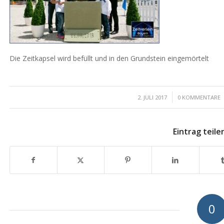
Die Zeitkapsel wird befüllt und in den Grundstein eingemörtelt
/
/
2. JULI 2017
0 KOMMENTARE
Eintrag teile
0