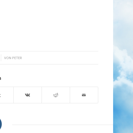
VON
PETER
n