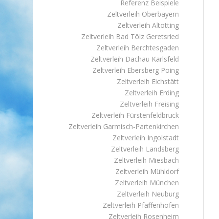
Referenz Beispiele
Zeltverleih Oberbayern
Zeltverleih Altötting
Zeltverleih Bad Tölz Geretsried
Zeltverleih Berchtesgaden
Zeltverleih Dachau Karlsfeld
Zeltverleih Ebersberg Poing
Zeltverleih Eichstätt
Zeltverleih Erding
Zeltverleih Freising
Zeltverleih Fürstenfeldbruck
Zeltverleih Garmisch-Partenkirchen
Zeltverleih Ingolstadt
Zeltverleih Landsberg
Zeltverleih Miesbach
Zeltverleih Mühldorf
Zeltverleih München
Zeltverleih Neuburg
Zeltverleih Pfaffenhofen
Zeltverleih Rosenheim