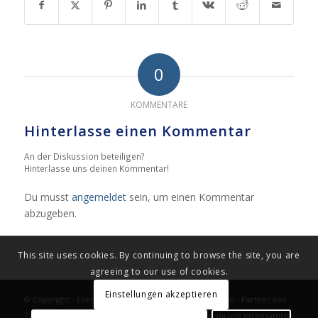
0
KOMMENTARE
Hinterlasse einen Kommentar
An der Diskussion beteiligen?
Hinterlasse uns deinen Kommentar!
Du musst
angemeldet
sein, um einen Kommentar
abzugeben.
This site uses cookies. By continuing to browse the site, you are
agreeing to our use of cookies.
Einstellungen akzeptieren
© Copyright - Eventausstattung Zeltverleih Oberbayern - Partner von
Zeltverleih Bayern - Marktführer mit 49 Jahren Erfahrung im gesamten