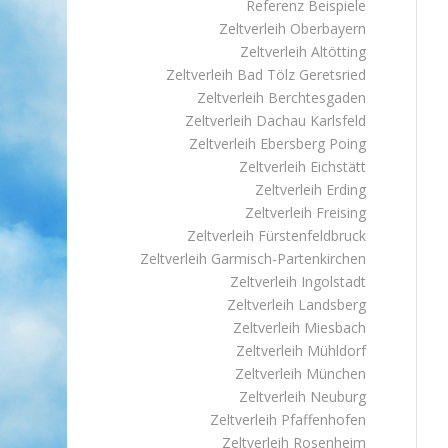
Referenz Beispiele
Zeltverleih Oberbayern
Zeltverleih Altötting
Zeltverleih Bad Tölz Geretsried
Zeltverleih Berchtesgaden
Zeltverleih Dachau Karlsfeld
Zeltverleih Ebersberg Poing
Zeltverleih Eichstätt
Zeltverleih Erding
Zeltverleih Freising
Zeltverleih Fürstenfeldbruck
Zeltverleih Garmisch-Partenkirchen
Zeltverleih Ingolstadt
Zeltverleih Landsberg
Zeltverleih Miesbach
Zeltverleih Mühldorf
Zeltverleih München
Zeltverleih Neuburg
Zeltverleih Pfaffenhofen
Zeltverleih Rosenheim