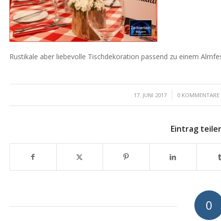
Rustikale aber liebevolle Tischdekoration passend zu einem Almfe
/
/
17. JUNI 2017
0 KOMMENTARE
Eintrag teile
0