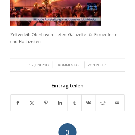
Zeltverleih Oberbayern liefert Galazelte für Firmenfeste
und Hochzeiten
/
/
15. JUNI 2017
0 KOMMENTARE
VON
PETER
Eintrag teilen
0