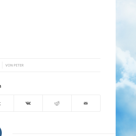
VON
PETER
n