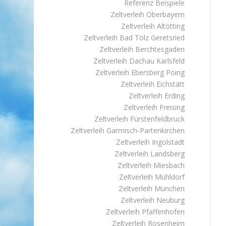
Referenz Beispiele
Zeltverleih Oberbayern
Zeltverleih Altötting
Zeltverleih Bad Tölz Geretsried
Zeltverleih Berchtesgaden
Zeltverleih Dachau Karlsfeld
Zeltverleih Ebersberg Poing
Zeltverleih Eichstätt
Zeltverleih Erding
Zeltverleih Freising
Zeltverleih Fürstenfeldbruck
Zeltverleih Garmisch-Partenkirchen
Zeltverleih Ingolstadt
Zeltverleih Landsberg
Zeltverleih Miesbach
Zeltverleih Mühldorf
Zeltverleih München
Zeltverleih Neuburg
Zeltverleih Pfaffenhofen
Zeltverleih Rosenheim