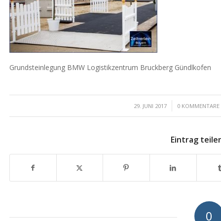
Grundsteinlegung BMW Logistikzentrum Bruckberg Gündlkofen
/
/
29. JUNI 2017
0 KOMMENTARE
Eintrag teile
0